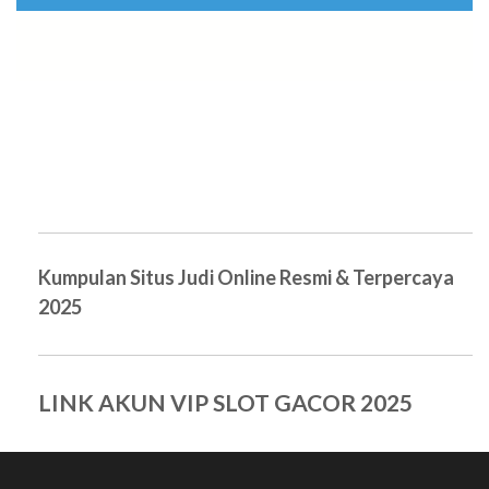
Kumpulan Situs Judi Online Resmi & Terpercaya
2025
LINK AKUN VIP SLOT GACOR 2025