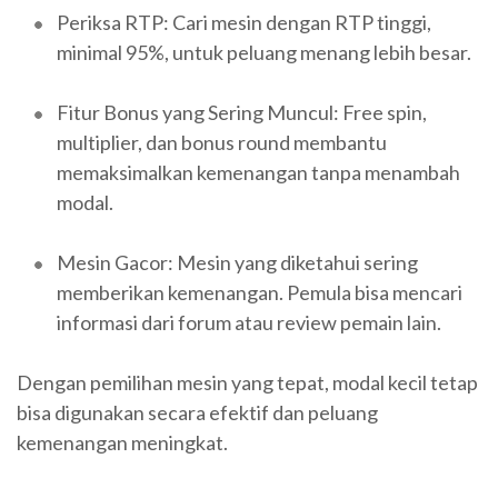
Periksa RTP: Cari mesin dengan RTP tinggi,
minimal 95%, untuk peluang menang lebih besar.
Fitur Bonus yang Sering Muncul: Free spin,
multiplier, dan bonus round membantu
memaksimalkan kemenangan tanpa menambah
modal.
Mesin Gacor: Mesin yang diketahui sering
memberikan kemenangan. Pemula bisa mencari
informasi dari forum atau review pemain lain.
Dengan pemilihan mesin yang tepat, modal kecil tetap
bisa digunakan secara efektif dan peluang
kemenangan meningkat.