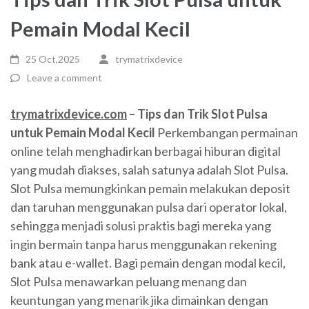
Pemain Modal Kecil
25 Oct,2025
trymatrixdevice
Leave a comment
trymatrixdevice.com
– Tips dan Trik Slot Pulsa
untuk Pemain Modal Kecil
Perkembangan permainan
online telah menghadirkan berbagai hiburan digital
yang mudah diakses, salah satunya adalah Slot Pulsa.
Slot Pulsa memungkinkan pemain melakukan deposit
dan taruhan menggunakan pulsa dari operator lokal,
sehingga menjadi solusi praktis bagi mereka yang
ingin bermain tanpa harus menggunakan rekening
bank atau e-wallet. Bagi pemain dengan modal kecil,
Slot Pulsa menawarkan peluang menang dan
keuntungan yang menarik jika dimainkan dengan