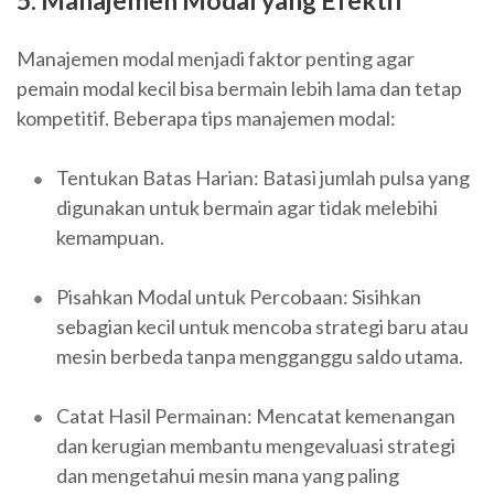
Manajemen modal menjadi faktor penting agar
pemain modal kecil bisa bermain lebih lama dan tetap
kompetitif. Beberapa tips manajemen modal:
Tentukan Batas Harian: Batasi jumlah pulsa yang
digunakan untuk bermain agar tidak melebihi
kemampuan.
Pisahkan Modal untuk Percobaan: Sisihkan
sebagian kecil untuk mencoba strategi baru atau
mesin berbeda tanpa mengganggu saldo utama.
Catat Hasil Permainan: Mencatat kemenangan
dan kerugian membantu mengevaluasi strategi
dan mengetahui mesin mana yang paling