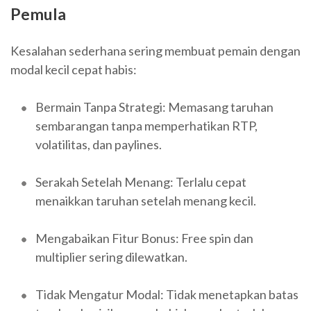
Pemula
Kesalahan sederhana sering membuat pemain dengan
modal kecil cepat habis:
Bermain Tanpa Strategi: Memasang taruhan
sembarangan tanpa memperhatikan RTP,
volatilitas, dan paylines.
Serakah Setelah Menang: Terlalu cepat
menaikkan taruhan setelah menang kecil.
Mengabaikan Fitur Bonus: Free spin dan
multiplier sering dilewatkan.
Tidak Mengatur Modal: Tidak menetapkan batas