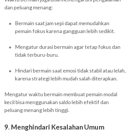
dan peluang menang:
Bermain saat jam sepi dapat memudahkan
pemain fokus karena gangguan lebih sedikit.
Mengatur durasi bermain agar tetap fokus dan
tidak terburu-buru.
Hindari bermain saat emosi tidak stabil atau lelah,
karena strategi lebih mudah salah diterapkan.
Mengatur waktu bermain membuat pemain modal
kecil bisa menggunakan saldo lebih efektif dan
peluang menang lebih tinggi.
9. Menghindari Kesalahan Umum