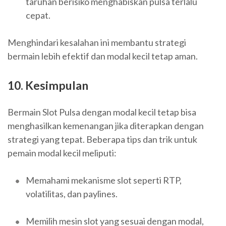
taruhan berisiko menghabiskan pulsa terlalu
cepat.
Menghindari kesalahan ini membantu strategi
bermain lebih efektif dan modal kecil tetap aman.
10. Kesimpulan
Bermain Slot Pulsa dengan modal kecil tetap bisa
menghasilkan kemenangan jika diterapkan dengan
strategi yang tepat. Beberapa tips dan trik untuk
pemain modal kecil meliputi:
Memahami mekanisme slot seperti RTP,
volatilitas, dan paylines.
Memilih mesin slot yang sesuai dengan modal,