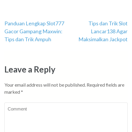
Post
Panduan Lengkap Slot777
Tips dan Trik Slot
Gacor Gampang Maxwin:
Lancar138 Agar
navigation
Tips dan Trik Ampuh
Maksimalkan Jackpot
Leave a Reply
Your email address will not be published.
Required fields are
marked
*
Comment