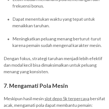
frekuensi bonus.
Dapat menentukan waktu yang tepat untuk
menaikkan taruhan.
Meningkatkan peluang menang berturut-turut
karena pemain sudah mengenal karakter mesin.
Dengan fokus, strategi taruhan menjadi lebih efektif
dan modal kecil bisa dimaksimalkan untuk peluang
menang yang konsisten.
7. Mengamati Pola Mesin
Meskipun hasil mesin
slot depo 5k terpercaya
bersifat
acak, mengamati pola dapat membantu pemain: